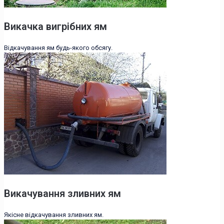
Викачка вигрібних ям
Відкачування ям будь-якого обсягу.
Викачування зливних ям
Якісне відкачування зливних ям.