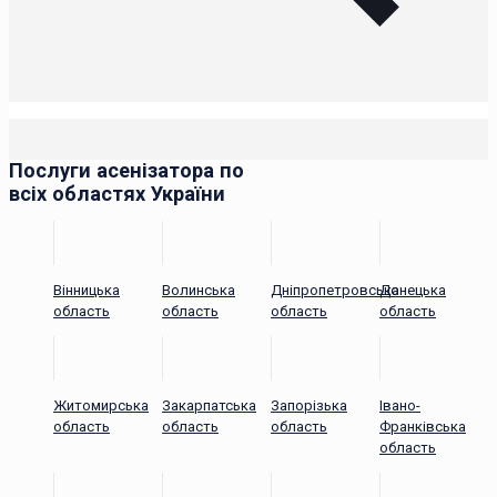
Послуги асенізатора по
всіх областях України
Вінницька
Волинська
Дніпропетровська
Донецька
область
область
область
область
Житомирська
Закарпатська
Запорізька
Івано-
область
область
область
Франківська
область