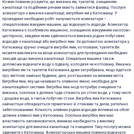
Кожен повинен розуміти, що викачка ям, туалетів, очищенням
каналізації та подібними речами мають займатися фахівці. Послуги
асенізатора з викачка каналізації, вигрібних ям у Катюжанці. У
проведенні необхідних робіт залучаються асенізатори –
спеціалізовані вакуумні машини, що відкачують відходи. Асенізатор
Катюжанка є особливою машиною, оснащеною вакуумним насосом і
цистерною, завдяки яким здійснюється викачка рідких побутових
відходів з каналізації або вигрібної ями. За допомогою асенізатора у
Катюжанці зручно очищати вигрібні ями, котловани, туалети.Ви
можете викликати на місце асенізатора для проведення необхідних
заходів щодо викачка каналізації. Спеціальна машина також
допоможе відкачати воду з підвалу, колодязя чи котловану. Викачка
вигрібних ям та туалетів Катюжанка дуже затребувана, якщо йдеться
про житлові заміські будинки, дачі, розташовані за межами міста.
Вигрібна яма, яку ще називають зливною ямою, необхідна для
каналізаційної системи. Вигрібна яма іноді потребує очищення та
викачка, оскільки з ділянки туди стікають усі стічні води, у тому числі
і дощова вода, а також побутові стоки. Вигрібна яма Катюжанка
найчастіше обладнується герметично зі стінками та дном, ретельно
забетонованими. Кількість зливних рідких відходів впливає на обсяг
ділянки зливної ями у Катюжанці. Оскільки вигрібна яма має
властивість заповнюватися, виникає необхідність у виклику
асенізатора для викачка каналізації та очищення. Таку послугу можна
замовити у Катюжанці. Асенізаторська машина повинна відкачати