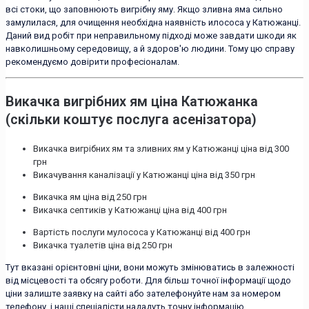
всі стоки, що заповнюють вигрібну яму. Якщо зливна яма сильно
замулилася, для очищення необхідна наявність илососа у Катюжанці.
Даний вид робіт при неправильному підході може завдати шкоди як
навколишньому середовищу, а й здоров'ю людини. Тому цю справу
рекомендуємо довірити професіоналам.
Викачка вигрібних ям ціна Катюжанка
(скільки коштує послуга асенізатора)
Викачка вигрібних ям та зливних ям у Катюжанці ціна від 300
грн
Викачування каналізації у Катюжанці ціна від 350 грн
Викачка ям ціна від 250 грн
Викачка септиків у Катюжанці ціна від 400 грн
Вартість послуги мулососа у Катюжанці від 400 грн
Викачка туалетів ціна від 250 грн
Тут вказані орієнтовні ціни, вони можуть змінюватись в залежності
від місцевості та обсягу роботи. Для більш точної інформації щодо
ціни залиште заявку на сайті або зателефонуйте нам за номером
телефону, і наші спеціалісти нададуть точну інформацію.