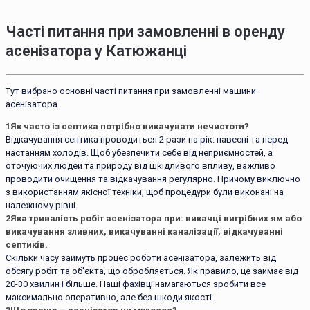
Часті питання при замовленні в оренду
асенізатора у Катюжанці
Тут вибрано основні часті питання при замовленні машини
асенізатора.
1
Як часто із септика потрібно викачувати нечистоти?
Відкачування септика проводиться 2 рази на рік: навесні та перед
настанням холодів. Щоб убезпечити себе від неприємностей, а
оточуючих людей та природу від шкідливого впливу, важливо
проводити очищення та відкачування регулярно. Причому виключно
з використанням якісної техніки, щоб процедури були виконані на
належному рівні.
2
Яка тривалість робіт асенізатора при: викачці вигрібних ям або
викачування зливних, викачуванні каналізації, відкачуванні
септиків.
Скільки часу займуть процес роботи асенізатора, залежить від
обсягу робіт та об'єкта, що обробляється. Як правило, це займає від
20-30 хвилин і більше. Наші фахівці намагаються зробити все
максимально оперативно, але без шкоди якості.