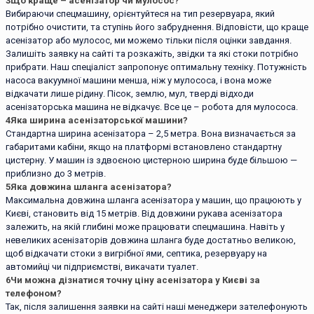
3
Що краще – асенізатор чи мулосос?
Вибираючи спецмашину, орієнтуйтеся на тип резервуара, який
потрібно очистити, та ступінь його забруднення. Відповісти, що краще
асенізатор або мулосос, ми можемо тільки після оцінки завдання.
Залишіть заявку на сайті та розкажіть, звідки та які стоки потрібно
прибрати. Наш спеціаліст запропонує оптимальну техніку. Потужність
насоса вакуумної машини менша, ніж у мулососа, і вона може
відкачати лише рідину. Пісок, землю, мул, тверді відходи
асенізаторська машина не відкачує. Все це – робота для мулососа.
4
Яка ширина асенізаторської машини?
Стандартна ширина асенізатора – 2,5 метра. Вона визначається за
габаритами кабіни, якщо на платформі встановлено стандартну
цистерну. У машин із здвоєною цистерною ширина буде більшою —
приблизно до 3 метрів.
5
Яка довжина шланга асенізатора?
Максимальна довжина шланга асенізатора у машин, що працюють у
Києві, становить від 15 метрів. Від довжини рукава асенізатора
залежить, на якій глибині може працювати спецмашина. Навіть у
невеликих асенізаторів довжина шланга буде достатньо великою,
щоб відкачати стоки з вигрібної ями, септика, резервуару на
автомийці чи підприємстві, викачати туалет.
6
Чи можна дізнатися точну ціну асенізатора у Києві за
телефоном?
Так, після залишення заявки на сайті наші менеджери зателефонують