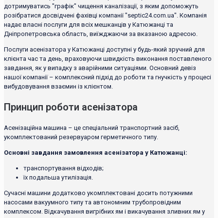
дотримуватись "графік" чищення каналізації, з яким допоможуть
розібратися досвідчені фахівці компанії "septic24.com.ua". Компанія
надає власні послуги для всіх мешканців у Катюжанці та
Дніпропетровська область, виїжджаючи за вказаною адресою.
Послуги асенізатора у Катюжанці доступні у будь-який зручний для
клієнта час та день, враховуючи швидкість виконання поставленого
завдання, як у випадку з аварійними ситуаціями. Основний девіз
нашої компанії – комплексний підхід до роботи та гнучкість у процесі
вибудовування взаємин із клієнтом.
Принцип роботи асенізатора
Асенізаційна машина – це спеціальний транспортний засіб,
укомплектований резервуаром герметичного типу.
Основні завдання замовлення асенізатора у Катюжанці:
транспортування відходів;
їх подальша утилізація.
Сучасні машини додатково укомплектовані досить потужними
насосами вакуумного типу та автономним трубопровідним
комплексом. Відкачування вигрібних ям і викачування зливних ям у