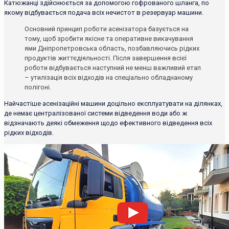
Катюжанці здійснюється за допомогою гофрованого шланга, по
якому відбувається подача всіх нечистот в резервуар машини.
Основний принцип роботи асенізатора базується на
тому, щоб зробити якісне та оперативне викачування
ями Дніпропетровська область, позбавляючись рідких
продуктів життєдіяльності. Після завершення всієї
роботи відбувається наступний не менш важливий етап
– утилізація всіх відходів на спеціально обладнаному
полігоні.
Найчастіше асенізаційні машини доцільно експлуатувати на ділянках,
де немає централізованої системи відведення води або ж
відзначають деякі обмеження щодо ефективного відведення всіх
рідких відходів.