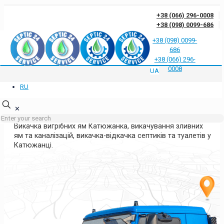
+38 (066) 296-0008
+38 (098) 0099-686
+38 (098) 0099-
686
Відгуки клієнтів про нас
Відповіді на часті запитання
Блог
Контакти
+38 (066) 296-
Політика конфіденційності
0008
UA
RU
ВИКАЧКА ЯМ У КАТЮЖАНЦІ
ДНІПРОПЕТРОВСЬКА ОБЛАСТЬ
✕
Викачка вигрібних ям Катюжанка, викачування зливних
ям та каналізацій, викачка-відкачка септиків та туалетів у
Катюжанці.