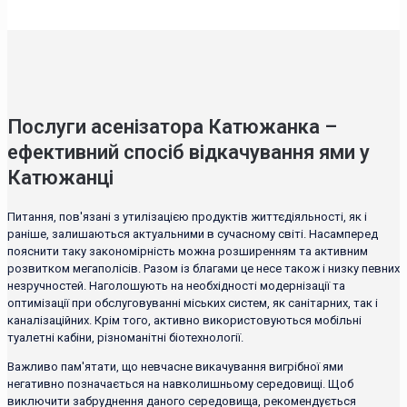
Послуги асенізатора Катюжанка –
ефективний спосіб відкачування ями у
Катюжанці
Питання, пов'язані з утилізацією продуктів життєдіяльності, як і
раніше, залишаються актуальними в сучасному світі. Насамперед
пояснити таку закономірність можна розширенням та активним
розвитком мегаполісів. Разом із благами це несе також і низку певних
незручностей. Наголошують на необхідності модернізації та
оптимізації при обслуговуванні міських систем, як санітарних, так і
каналізаційних. Крім того, активно використовуються мобільні
туалетні кабіни, різноманітні біотехнології.
Важливо пам'ятати, що невчасне викачування вигрібної ями
негативно позначається на навколишньому середовищі. Щоб
виключити забруднення даного середовища, рекомендується