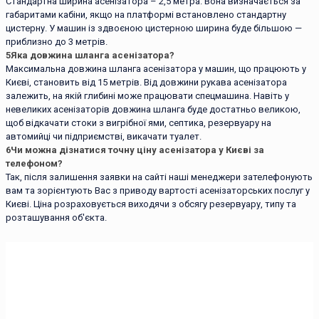
Стандартна ширина асенізатора – 2,5 метра. Вона визначається за
габаритами кабіни, якщо на платформі встановлено стандартну
цистерну. У машин із здвоєною цистерною ширина буде більшою —
приблизно до 3 метрів.
5
Яка довжина шланга асенізатора?
Максимальна довжина шланга асенізатора у машин, що працюють у
Києві, становить від 15 метрів. Від довжини рукава асенізатора
залежить, на якій глибині може працювати спецмашина. Навіть у
невеликих асенізаторів довжина шланга буде достатньо великою,
щоб відкачати стоки з вигрібної ями, септика, резервуару на
автомийці чи підприємстві, викачати туалет.
6
Чи можна дізнатися точну ціну асенізатора у Києві за
телефоном?
Так, після залишення заявки на сайті наші менеджери зателефонують
вам та зорієнтують Вас з приводу вартості асенізаторських послуг у
Києві. Ціна розраховується виходячи з обсягу резервуару, типу та
розташування об'єкта.