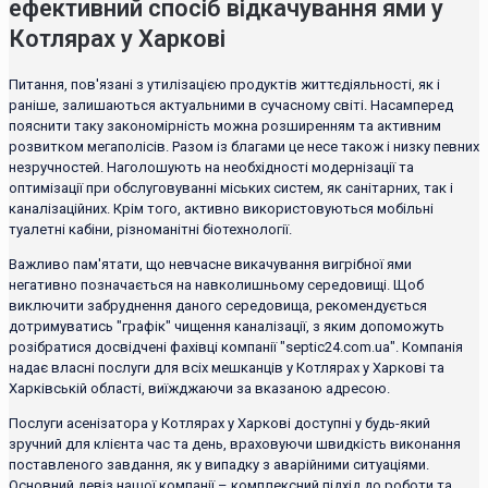
ефективний спосіб відкачування ями у
Котлярах у Харкові
Питання, пов'язані з утилізацією продуктів життєдіяльності, як і
раніше, залишаються актуальними в сучасному світі. Насамперед
пояснити таку закономірність можна розширенням та активним
розвитком мегаполісів. Разом із благами це несе також і низку певних
незручностей. Наголошують на необхідності модернізації та
оптимізації при обслуговуванні міських систем, як санітарних, так і
каналізаційних. Крім того, активно використовуються мобільні
туалетні кабіни, різноманітні біотехнології.
Важливо пам'ятати, що невчасне викачування вигрібної ями
негативно позначається на навколишньому середовищі. Щоб
виключити забруднення даного середовища, рекомендується
дотримуватись "графік" чищення каналізації, з яким допоможуть
розібратися досвідчені фахівці компанії "septic24.com.ua". Компанія
надає власні послуги для всіх мешканців у Котлярах у Харкові та
Харківській області, виїжджаючи за вказаною адресою.
Послуги асенізатора у Котлярах у Харкові доступні у будь-який
зручний для клієнта час та день, враховуючи швидкість виконання
поставленого завдання, як у випадку з аварійними ситуаціями.
Основний девіз нашої компанії – комплексний підхід до роботи та