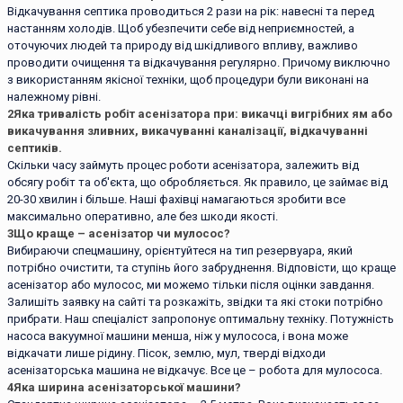
Відкачування септика проводиться 2 рази на рік: навесні та перед
настанням холодів. Щоб убезпечити себе від неприємностей, а
оточуючих людей та природу від шкідливого впливу, важливо
проводити очищення та відкачування регулярно. Причому виключно
з використанням якісної техніки, щоб процедури були виконані на
належному рівні.
2
Яка тривалість робіт асенізатора при: викачці вигрібних ям або
викачування зливних, викачуванні каналізації, відкачуванні
септиків.
Скільки часу займуть процес роботи асенізатора, залежить від
обсягу робіт та об'єкта, що обробляється. Як правило, це займає від
20-30 хвилин і більше. Наші фахівці намагаються зробити все
максимально оперативно, але без шкоди якості.
3
Що краще – асенізатор чи мулосос?
Вибираючи спецмашину, орієнтуйтеся на тип резервуара, який
потрібно очистити, та ступінь його забруднення. Відповісти, що краще
асенізатор або мулосос, ми можемо тільки після оцінки завдання.
Залишіть заявку на сайті та розкажіть, звідки та які стоки потрібно
прибрати. Наш спеціаліст запропонує оптимальну техніку. Потужність
насоса вакуумної машини менша, ніж у мулососа, і вона може
відкачати лише рідину. Пісок, землю, мул, тверді відходи
асенізаторська машина не відкачує. Все це – робота для мулососа.
4
Яка ширина асенізаторської машини?