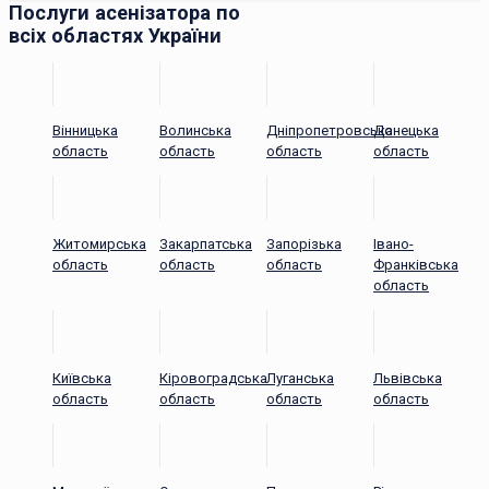
Послуги асенізатора по
всіх областях України
Вінницька
Волинська
Дніпропетровська
Донецька
область
область
область
область
Житомирська
Закарпатська
Запорізька
Івано-
область
область
область
Франківська
область
Київська
Кіровоградська
Луганська
Львівська
область
область
область
область