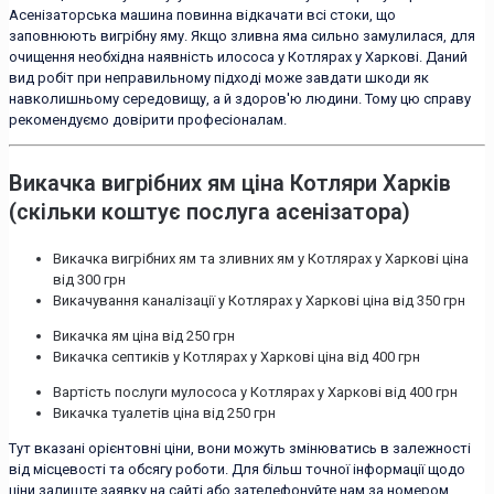
Асенізаторська машина повинна відкачати всі стоки, що
заповнюють вигрібну яму. Якщо зливна яма сильно замулилася, для
очищення необхідна наявність илососа у Котлярах у Харкові. Даний
вид робіт при неправильному підході може завдати шкоди як
навколишньому середовищу, а й здоров'ю людини. Тому цю справу
рекомендуємо довірити професіоналам.
Викачка вигрібних ям ціна Котляри Харків
(скільки коштує послуга асенізатора)
Викачка вигрібних ям та зливних ям у Котлярах у Харкові ціна
від 300 грн
Викачування каналізації у Котлярах у Харкові ціна від 350 грн
Викачка ям ціна від 250 грн
Викачка септиків у Котлярах у Харкові ціна від 400 грн
Вартість послуги мулососа у Котлярах у Харкові від 400 грн
Викачка туалетів ціна від 250 грн
Тут вказані орієнтовні ціни, вони можуть змінюватись в залежності
від місцевості та обсягу роботи. Для більш точної інформації щодо
ціни залиште заявку на сайті або зателефонуйте нам за номером