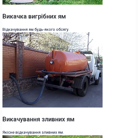
Викачка вигрібних ям
Відкачування ям будь-якого обсягу.
Викачування зливних ям
Якісне відкачування зливних ям.