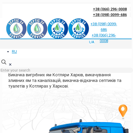
+38 (066) 296-0008
+38 (098) 0099-686
+38 (098) 0099-
686
Відгуки клієнтів про нас
Відповіді на часті запитання
Блог
Контакти
+38 (066) 296-
Політика конфіденційності
0008
UA
RU
ВИКАЧКА ЯМ КОТЛЯРИ ХАРКІВ
ХАРКІВСЬКІЙ ОБЛАСТІ
✕
Викачка вигрібних ям Котляри Харків, викачування
зливних ям та каналізацій, викачка-відкачка септиків та
туалетів у Котлярах у Харкові.