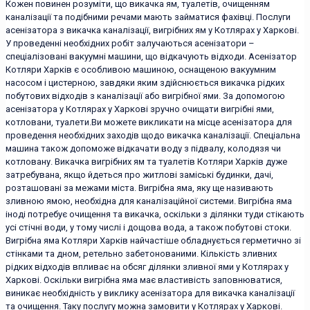
Кожен повинен розуміти, що викачка ям, туалетів, очищенням
каналізації та подібними речами мають займатися фахівці. Послуги
асенізатора з викачка каналізації, вигрібних ям у Котлярах у Харкові.
У проведенні необхідних робіт залучаються асенізатори –
спеціалізовані вакуумні машини, що відкачують відходи. Асенізатор
Котляри Харків є особливою машиною, оснащеною вакуумним
насосом і цистерною, завдяки яким здійснюється викачка рідких
побутових відходів з каналізації або вигрібної ями. За допомогою
асенізатора у Котлярах у Харкові зручно очищати вигрібні ями,
котловани, туалети.Ви можете викликати на місце асенізатора для
проведення необхідних заходів щодо викачка каналізації. Спеціальна
машина також допоможе відкачати воду з підвалу, колодязя чи
котловану. Викачка вигрібних ям та туалетів Котляри Харків дуже
затребувана, якщо йдеться про житлові заміські будинки, дачі,
розташовані за межами міста. Вигрібна яма, яку ще називають
зливною ямою, необхідна для каналізаційної системи. Вигрібна яма
іноді потребує очищення та викачка, оскільки з ділянки туди стікають
усі стічні води, у тому числі і дощова вода, а також побутові стоки.
Вигрібна яма Котляри Харків найчастіше обладнується герметично зі
стінками та дном, ретельно забетонованими. Кількість зливних
рідких відходів впливає на обсяг ділянки зливної ями у Котлярах у
Харкові. Оскільки вигрібна яма має властивість заповнюватися,
виникає необхідність у виклику асенізатора для викачка каналізації
та очищення. Таку послугу можна замовити у Котлярах у Харкові.