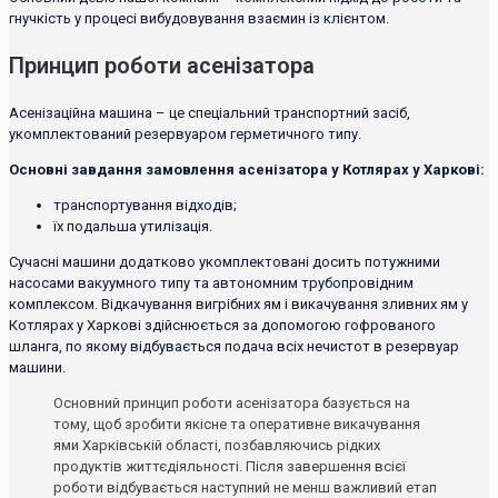
гнучкість у процесі вибудовування взаємин із клієнтом.
Принцип роботи асенізатора
Асенізаційна машина – це спеціальний транспортний засіб,
укомплектований резервуаром герметичного типу.
Основні завдання замовлення асенізатора у Котлярах у Харкові:
транспортування відходів;
їх подальша утилізація.
Сучасні машини додатково укомплектовані досить потужними
насосами вакуумного типу та автономним трубопровідним
комплексом. Відкачування вигрібних ям і викачування зливних ям у
Котлярах у Харкові здійснюється за допомогою гофрованого
шланга, по якому відбувається подача всіх нечистот в резервуар
машини.
Основний принцип роботи асенізатора базується на
тому, щоб зробити якісне та оперативне викачування
ями Харківській області, позбавляючись рідких
продуктів життєдіяльності. Після завершення всієї
роботи відбувається наступний не менш важливий етап