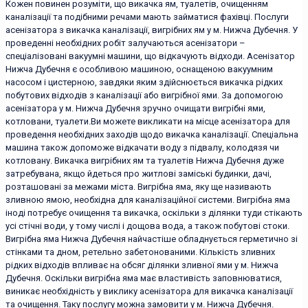
Кожен повинен розуміти, що викачка ям, туалетів, очищенням
каналізації та подібними речами мають займатися фахівці. Послуги
асенізатора з викачка каналізації, вигрібних ям у м. Нижча Дубечня. У
проведенні необхідних робіт залучаються асенізатори –
спеціалізовані вакуумні машини, що відкачують відходи. Асенізатор
Нижча Дубечня є особливою машиною, оснащеною вакуумним
насосом і цистерною, завдяки яким здійснюється викачка рідких
побутових відходів з каналізації або вигрібної ями. За допомогою
асенізатора у м. Нижча Дубечня зручно очищати вигрібні ями,
котловани, туалети.Ви можете викликати на місце асенізатора для
проведення необхідних заходів щодо викачка каналізації. Спеціальна
машина також допоможе відкачати воду з підвалу, колодязя чи
котловану. Викачка вигрібних ям та туалетів Нижча Дубечня дуже
затребувана, якщо йдеться про житлові заміські будинки, дачі,
розташовані за межами міста. Вигрібна яма, яку ще називають
зливною ямою, необхідна для каналізаційної системи. Вигрібна яма
іноді потребує очищення та викачка, оскільки з ділянки туди стікають
усі стічні води, у тому числі і дощова вода, а також побутові стоки.
Вигрібна яма Нижча Дубечня найчастіше обладнується герметично зі
стінками та дном, ретельно забетонованими. Кількість зливних
рідких відходів впливає на обсяг ділянки зливної ями у м. Нижча
Дубечня. Оскільки вигрібна яма має властивість заповнюватися,
виникає необхідність у виклику асенізатора для викачка каналізації
та очищення. Таку послугу можна замовити у м. Нижча Дубечня.