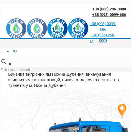
+38 (066) 296-0008
+38 (098) 0099-686
+38 (098) 0099-
686
Відгуки клієнтів про нас
Відповіді на часті запитання
Блог
Контакти
+38 (066) 296-
Політика конфіденційності
0008
UA
RU
ВИКАЧКА ЯМ НИЖЧА ДУБЕЧНЯ
КИЇВСЬКА ОБЛАСТЬ
✕
Викачка вигрібних ям Нижча Дубечня, викачування
зливних ям та каналізацій, викачка-відкачка септиків та
туалетів у м. Нижча Дубечня.