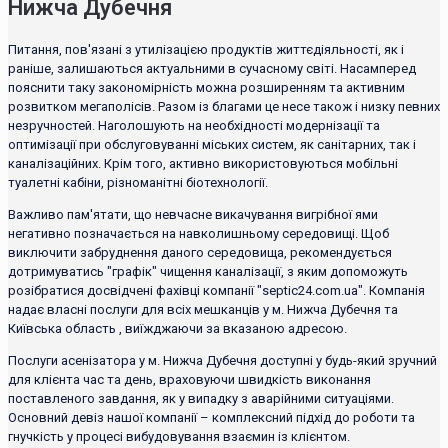
Нижча Дубечня
Питання, пов'язані з утилізацією продуктів життєдіяльності, як і
раніше, залишаються актуальними в сучасному світі. Насамперед
пояснити таку закономірність можна розширенням та активним
розвитком мегаполісів. Разом із благами це несе також і низку певних
незручностей. Наголошують на необхідності модернізації та
оптимізації при обслуговуванні міських систем, як санітарних, так і
каналізаційних. Крім того, активно використовуються мобільні
туалетні кабіни, різноманітні біотехнології.
Важливо пам'ятати, що невчасне викачування вигрібної ями
негативно позначається на навколишньому середовищі. Щоб
виключити забруднення даного середовища, рекомендується
дотримуватись "графік" чищення каналізації, з яким допоможуть
розібратися досвідчені фахівці компанії "septic24.com.ua". Компанія
надає власні послуги для всіх мешканців у м. Нижча Дубечня та
Київська область , виїжджаючи за вказаною адресою.
Послуги асенізатора у м. Нижча Дубечня доступні у будь-який зручний
для клієнта час та день, враховуючи швидкість виконання
поставленого завдання, як у випадку з аварійними ситуаціями.
Основний девіз нашої компанії – комплексний підхід до роботи та
гнучкість у процесі вибудовування взаємин із клієнтом.