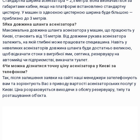
Стандартна ширина асенізатора – 2,5 метра. Вона визначається за
габаритами кабіни, якщо на платформі встановлено стандартну
цистерну. У машин із здвоєною цистерною ширина буде більшою —
приблизно до 3 метрів.
5
Яка довжина шланга асенізатора?
Максимальна довжина шланга асенізатора у машин, що працюють у
Києві, становить від 15 метрів. Від довжини рукава асенізатора
залежить, на якій глибині може працювати спецмашина. Навіть у
невеликих асенізаторів довжина шланга буде достатньо великою,
щоб відкачати стоки з вигрібної ями, септика, резервуару на
автомийці чи підприємстві, викачати туалет.
6
Чи можна дізнатися точну ціну асенізатора у Києві за
телефоном?
Так, після залишення заявки на сайті наші менеджери зателефонують
вам та зорієнтують Вас з приводу вартості асенізаторських послуг у
Києві. Ціна розраховується виходячи з обсягу резервуару, типу та
розташування об'єкта.