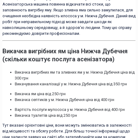
Асенізаторська машина повинна відкачати всі стоки, що
заповнюють вигрібну яму. Якщо зливна яма сильно замулилася, для
очищення необхідна наявність илососа у м. Нижча Дубечня. Даний вид
робіт при неправильному підході може завдати шкоди як
навколишньому середовищу, а й здоров'ю людини. Тому цю справу
рекомендуємо довірити професіоналам.
Викачка вигрібних ям ціна Нижча Дубечня
(скільки коштує послуга асенізатора)
Викачка вигрібних ям та зливних ям у м. Нижча Дубечня ціна від
300 грн
Викачування каналізації у м. Нижча Дубечня ціна від 350 грн
Викачка ям ціна від 250 грн
Викачка септиків у м. Нижча Дубечня ціна від 400 грн
Вартість послуги мулососа у м. Нижча Дубечня від 400 грн
Викачка туалетів ціна від 250 грн
Тут вказані орієнтовні ціни, вони можуть змінюватись в залежності
від місцевості та обсягу роботи. Для більш точної інформації щодо
ціни залиште заявку на сайті або зателефонуйте нам за номером