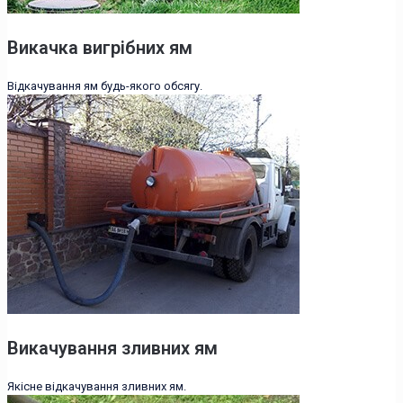
Викачка вигрібних ям
Відкачування ям будь-якого обсягу.
Викачування зливних ям
Якісне відкачування зливних ям.