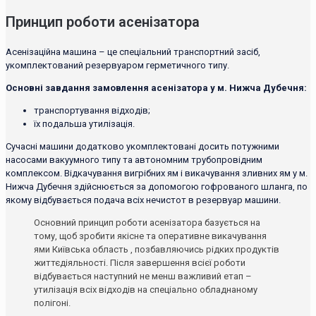
Принцип роботи асенізатора
Асенізаційна машина – це спеціальний транспортний засіб,
укомплектований резервуаром герметичного типу.
Основні завдання замовлення асенізатора у м. Нижча Дубечня:
транспортування відходів;
їх подальша утилізація.
Сучасні машини додатково укомплектовані досить потужними
насосами вакуумного типу та автономним трубопровідним
комплексом. Відкачування вигрібних ям і викачування зливних ям у м.
Нижча Дубечня здійснюється за допомогою гофрованого шланга, по
якому відбувається подача всіх нечистот в резервуар машини.
Основний принцип роботи асенізатора базується на
тому, щоб зробити якісне та оперативне викачування
ями Київська область , позбавляючись рідких продуктів
життєдіяльності. Після завершення всієї роботи
відбувається наступний не менш важливий етап –
утилізація всіх відходів на спеціально обладнаному
полігоні.