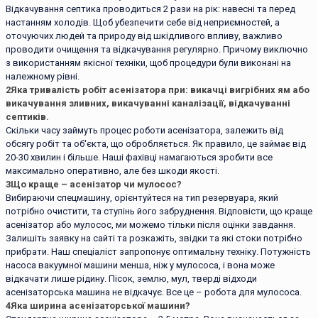
Відкачування септика проводиться 2 рази на рік: навесні та перед
настанням холодів. Щоб убезпечити себе від неприємностей, а
оточуючих людей та природу від шкідливого впливу, важливо
проводити очищення та відкачування регулярно. Причому виключно
з використанням якісної техніки, щоб процедури були виконані на
належному рівні.
2
Яка тривалість робіт асенізатора при: викачці вигрібних ям або
викачування зливних, викачуванні каналізації, відкачуванні
септиків.
Скільки часу займуть процес роботи асенізатора, залежить від
обсягу робіт та об'єкта, що обробляється. Як правило, це займає від
20-30 хвилин і більше. Наші фахівці намагаються зробити все
максимально оперативно, але без шкоди якості.
3
Що краще – асенізатор чи мулосос?
Вибираючи спецмашину, орієнтуйтеся на тип резервуара, який
потрібно очистити, та ступінь його забруднення. Відповісти, що краще
асенізатор або мулосос, ми можемо тільки після оцінки завдання.
Залишіть заявку на сайті та розкажіть, звідки та які стоки потрібно
прибрати. Наш спеціаліст запропонує оптимальну техніку. Потужність
насоса вакуумної машини менша, ніж у мулососа, і вона може
відкачати лише рідину. Пісок, землю, мул, тверді відходи
асенізаторська машина не відкачує. Все це – робота для мулососа.
4
Яка ширина асенізаторської машини?