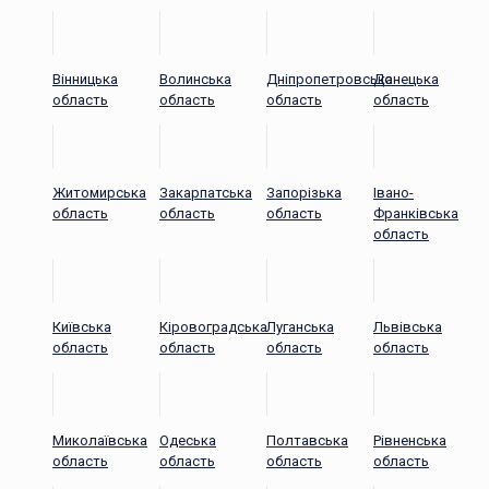
Вінницька
Волинська
Дніпропетровська
Донецька
область
область
область
область
Житомирська
Закарпатська
Запорізька
Івано-
область
область
область
Франківська
область
Київська
Кіровоградська
Луганська
Львівська
область
область
область
область
Миколаївська
Одеська
Полтавська
Рівненська
область
область
область
область