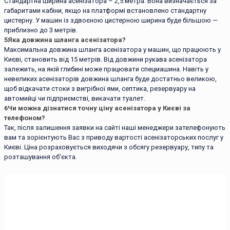
Стандартна ширина асенізатора – 2,5 метра. Вона визначається за
габаритами кабіни, якщо на платформі встановлено стандартну
цистерну. У машин із здвоєною цистерною ширина буде більшою —
приблизно до 3 метрів.
5
Яка довжина шланга асенізатора?
Максимальна довжина шланга асенізатора у машин, що працюють у
Києві, становить від 15 метрів. Від довжини рукава асенізатора
залежить, на якій глибині може працювати спецмашина. Навіть у
невеликих асенізаторів довжина шланга буде достатньо великою,
щоб відкачати стоки з вигрібної ями, септика, резервуару на
автомийці чи підприємстві, викачати туалет.
6
Чи можна дізнатися точну ціну асенізатора у Києві за
телефоном?
Так, після залишення заявки на сайті наші менеджери зателефонують
вам та зорієнтують Вас з приводу вартості асенізаторських послуг у
Києві. Ціна розраховується виходячи з обсягу резервуару, типу та
розташування об'єкта.