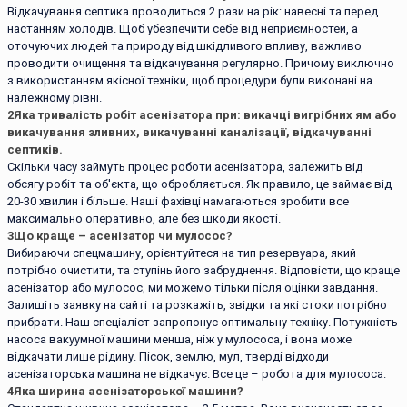
Відкачування септика проводиться 2 рази на рік: навесні та перед
настанням холодів. Щоб убезпечити себе від неприємностей, а
оточуючих людей та природу від шкідливого впливу, важливо
проводити очищення та відкачування регулярно. Причому виключно
з використанням якісної техніки, щоб процедури були виконані на
належному рівні.
2
Яка тривалість робіт асенізатора при: викачці вигрібних ям або
викачування зливних, викачуванні каналізації, відкачуванні
септиків.
Скільки часу займуть процес роботи асенізатора, залежить від
обсягу робіт та об'єкта, що обробляється. Як правило, це займає від
20-30 хвилин і більше. Наші фахівці намагаються зробити все
максимально оперативно, але без шкоди якості.
3
Що краще – асенізатор чи мулосос?
Вибираючи спецмашину, орієнтуйтеся на тип резервуара, який
потрібно очистити, та ступінь його забруднення. Відповісти, що краще
асенізатор або мулосос, ми можемо тільки після оцінки завдання.
Залишіть заявку на сайті та розкажіть, звідки та які стоки потрібно
прибрати. Наш спеціаліст запропонує оптимальну техніку. Потужність
насоса вакуумної машини менша, ніж у мулососа, і вона може
відкачати лише рідину. Пісок, землю, мул, тверді відходи
асенізаторська машина не відкачує. Все це – робота для мулососа.
4
Яка ширина асенізаторської машини?