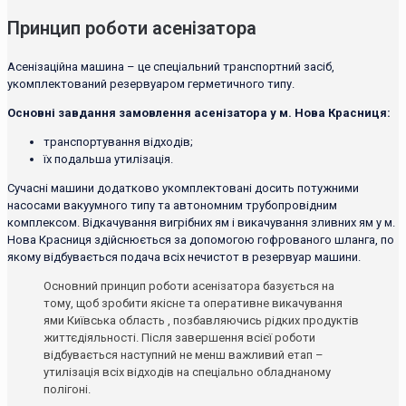
Принцип роботи асенізатора
Асенізаційна машина – це спеціальний транспортний засіб,
укомплектований резервуаром герметичного типу.
Основні завдання замовлення асенізатора у м. Нова Красниця:
транспортування відходів;
їх подальша утилізація.
Сучасні машини додатково укомплектовані досить потужними
насосами вакуумного типу та автономним трубопровідним
комплексом. Відкачування вигрібних ям і викачування зливних ям у м.
Нова Красниця здійснюється за допомогою гофрованого шланга, по
якому відбувається подача всіх нечистот в резервуар машини.
Основний принцип роботи асенізатора базується на
тому, щоб зробити якісне та оперативне викачування
ями Київська область , позбавляючись рідких продуктів
життєдіяльності. Після завершення всієї роботи
відбувається наступний не менш важливий етап –
утилізація всіх відходів на спеціально обладнаному
полігоні.