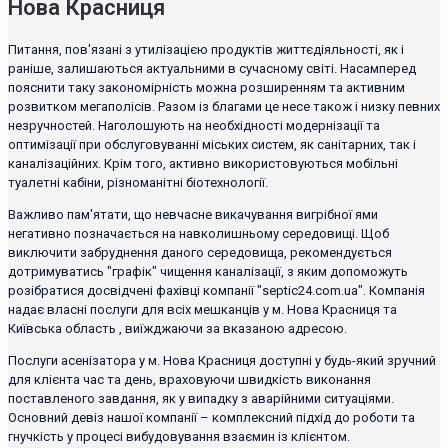
Нова Красниця
Питання, пов'язані з утилізацією продуктів життєдіяльності, як і
раніше, залишаються актуальними в сучасному світі. Насамперед
пояснити таку закономірність можна розширенням та активним
розвитком мегаполісів. Разом із благами це несе також і низку певних
незручностей. Наголошують на необхідності модернізації та
оптимізації при обслуговуванні міських систем, як санітарних, так і
каналізаційних. Крім того, активно використовуються мобільні
туалетні кабіни, різноманітні біотехнології.
Важливо пам'ятати, що невчасне викачування вигрібної ями
негативно позначається на навколишньому середовищі. Щоб
виключити забруднення даного середовища, рекомендується
дотримуватись "графік" чищення каналізації, з яким допоможуть
розібратися досвідчені фахівці компанії "septic24.com.ua". Компанія
надає власні послуги для всіх мешканців у м. Нова Красниця та
Київська область , виїжджаючи за вказаною адресою.
Послуги асенізатора у м. Нова Красниця доступні у будь-який зручний
для клієнта час та день, враховуючи швидкість виконання
поставленого завдання, як у випадку з аварійними ситуаціями.
Основний девіз нашої компанії – комплексний підхід до роботи та
гнучкість у процесі вибудовування взаємин із клієнтом.