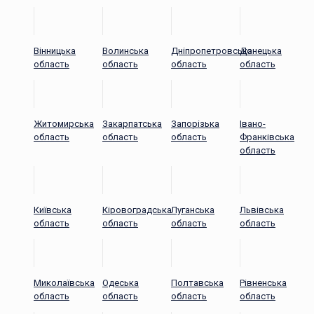
Вінницька
Волинська
Дніпропетровська
Донецька
область
область
область
область
Житомирська
Закарпатська
Запорізька
Івано-
область
область
область
Франківська
область
Київська
Кіровоградська
Луганська
Львівська
область
область
область
область
Миколаївська
Одеська
Полтавська
Рівненська
область
область
область
область