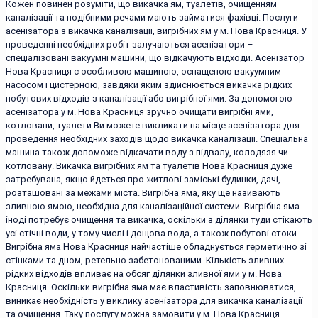
Кожен повинен розуміти, що викачка ям, туалетів, очищенням
каналізації та подібними речами мають займатися фахівці. Послуги
асенізатора з викачка каналізації, вигрібних ям у м. Нова Красниця. У
проведенні необхідних робіт залучаються асенізатори –
спеціалізовані вакуумні машини, що відкачують відходи. Асенізатор
Нова Красниця є особливою машиною, оснащеною вакуумним
насосом і цистерною, завдяки яким здійснюється викачка рідких
побутових відходів з каналізації або вигрібної ями. За допомогою
асенізатора у м. Нова Красниця зручно очищати вигрібні ями,
котловани, туалети.Ви можете викликати на місце асенізатора для
проведення необхідних заходів щодо викачка каналізації. Спеціальна
машина також допоможе відкачати воду з підвалу, колодязя чи
котловану. Викачка вигрібних ям та туалетів Нова Красниця дуже
затребувана, якщо йдеться про житлові заміські будинки, дачі,
розташовані за межами міста. Вигрібна яма, яку ще називають
зливною ямою, необхідна для каналізаційної системи. Вигрібна яма
іноді потребує очищення та викачка, оскільки з ділянки туди стікають
усі стічні води, у тому числі і дощова вода, а також побутові стоки.
Вигрібна яма Нова Красниця найчастіше обладнується герметично зі
стінками та дном, ретельно забетонованими. Кількість зливних
рідких відходів впливає на обсяг ділянки зливної ями у м. Нова
Красниця. Оскільки вигрібна яма має властивість заповнюватися,
виникає необхідність у виклику асенізатора для викачка каналізації
та очищення. Таку послугу можна замовити у м. Нова Красниця.