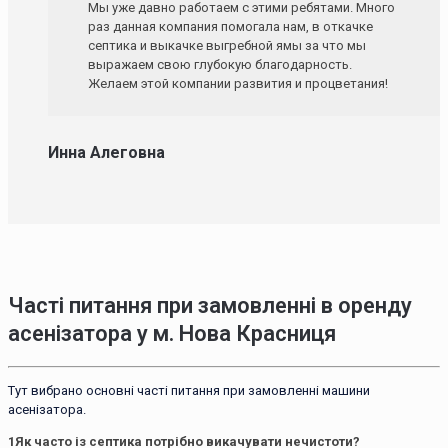
Мы уже давно работаем с этими ребятами. Много
раз данная компания помогала нам, в откачке
септика и выкачке выгребной ямы за что мы
выражаем свою глубокую благодарность.
Желаем этой компании развития и процветания!
Инна Алеговна
Часті питання при замовленні в оренду
асенізатора у м. Нова Красниця
Тут вибрано основні часті питання при замовленні машини
асенізатора.
1
Як часто із септика потрібно викачувати нечистоти?