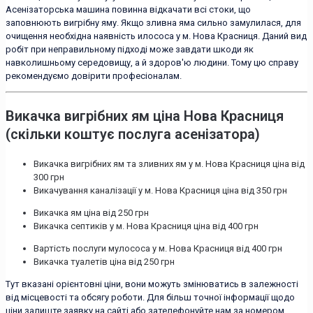
Асенізаторська машина повинна відкачати всі стоки, що
заповнюють вигрібну яму. Якщо зливна яма сильно замулилася, для
очищення необхідна наявність илососа у м. Нова Красниця. Даний вид
робіт при неправильному підході може завдати шкоди як
навколишньому середовищу, а й здоров'ю людини. Тому цю справу
рекомендуємо довірити професіоналам.
Викачка вигрібних ям ціна Нова Красниця
(скільки коштує послуга асенізатора)
Викачка вигрібних ям та зливних ям у м. Нова Красниця ціна від
300 грн
Викачування каналізації у м. Нова Красниця ціна від 350 грн
Викачка ям ціна від 250 грн
Викачка септиків у м. Нова Красниця ціна від 400 грн
Вартість послуги мулососа у м. Нова Красниця від 400 грн
Викачка туалетів ціна від 250 грн
Тут вказані орієнтовні ціни, вони можуть змінюватись в залежності
від місцевості та обсягу роботи. Для більш точної інформації щодо
ціни залиште заявку на сайті або зателефонуйте нам за номером