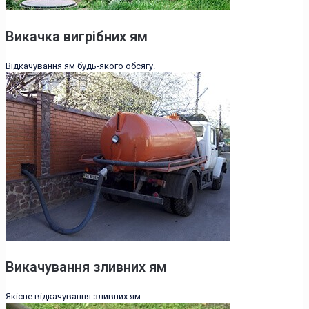
Викачка вигрібних ям
Відкачування ям будь-якого обсягу.
Викачування зливних ям
Якісне відкачування зливних ям.