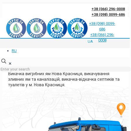
+38 (066) 296-0008
+38 (098) 0099-686
+38 (098) 0099-
686
Відгуки клієнтів про нас
Відповіді на часті запитання
Блог
Контакти
+38 (066) 296-
Політика конфіденційності
0008
UA
RU
ВИКАЧКА ЯМ НОВА КРАСНИЦЯ
КИЇВСЬКА ОБЛАСТЬ
✕
Викачка вигрібних ям Нова Красниця, викачування
зливних ям та каналізацій, викачка-відкачка септиків та
туалетів у м. Нова Красниця.