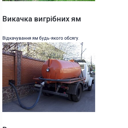
Викачка вигрібних ям
Відкачування ям будь-якого обсягу.