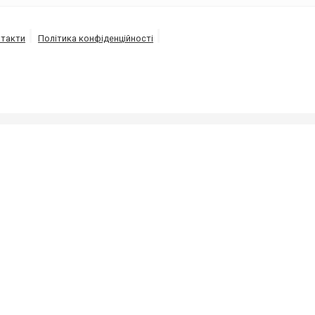
такти
Політика конфіденційності
ям та каналізацій, викачка-відкачка септиків та туалет