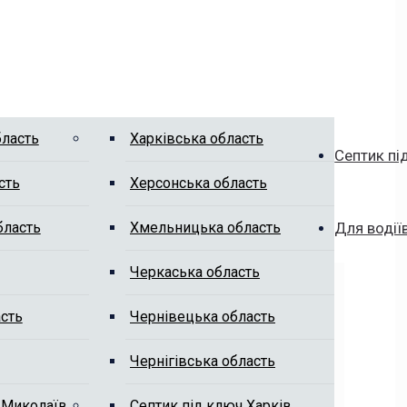
бласть
Харківська область
Септик пі
сть
Херсонська область
бласть
Хмельницька область
Для водії
Черкаська область
сть
Чернівецька область
Чернігівська область
 Миколаїв
Септик під ключ Харків