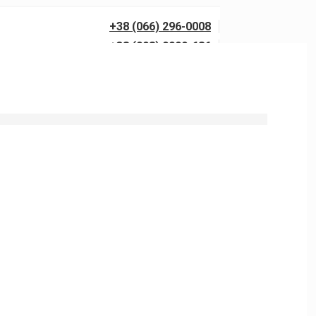
+38 (066) 296-0008
+38 (098) 0099-686
ів у Рудівці у Прилуках.