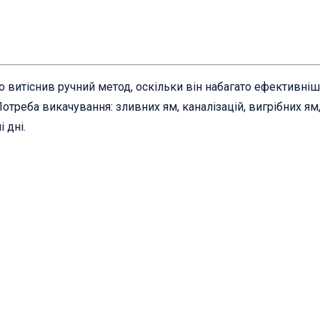
о витіснив ручний метод, оскільки він набагато ефективні
Потреба викачування: зливних ям, каналізацій, вигрібних я
 дні.