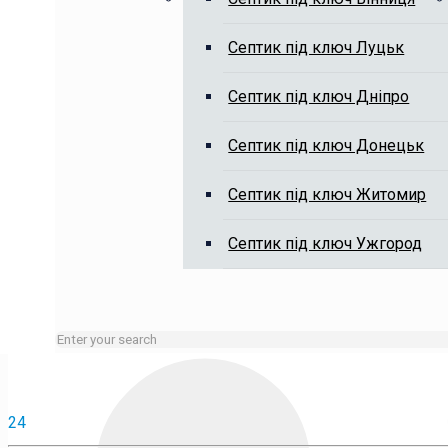
Викачка вигрібних ям, чистка я
Септик під ключ Луцьк
Септик під ключ Дніпро
Септик під ключ Донецьк
Септик під ключ Житомир
Зайняті лінії або неробочий час залишайте заявку на сай
Септик під ключ Ужгород
24