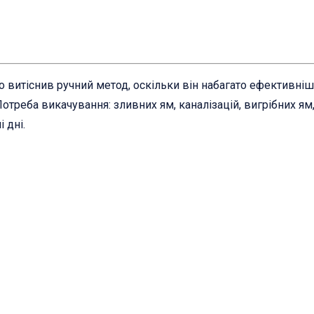
о витіснив ручний метод, оскільки він набагато ефективні
Потреба викачування: зливних ям, каналізацій, вигрібних я
 дні.