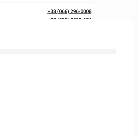
+38 (066) 296-0008
+38 (098) 0099-686
 та туалетів в Алтестовому в Одесі.