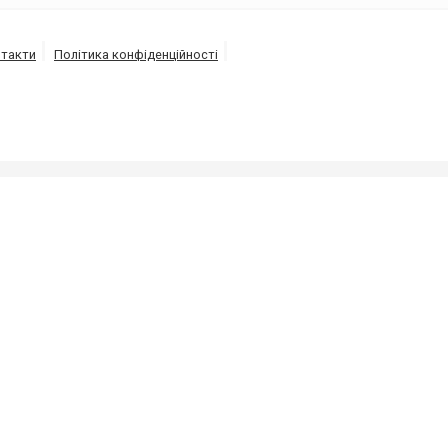
такти
Політика конфіденційності
ЕСА
 зливних ям та каналізацій, викачка-відкачка септиків