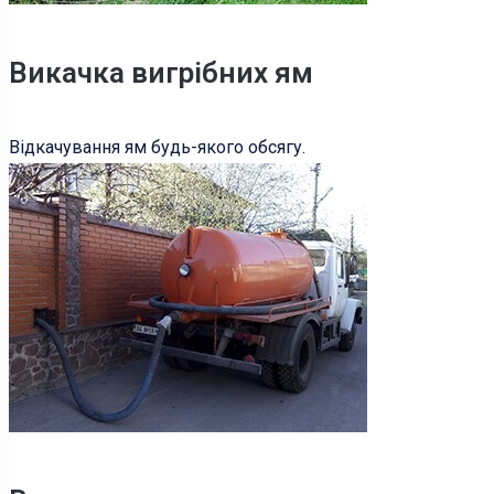
Викачка вигрібних ям
Відкачування ям будь-якого обсягу.