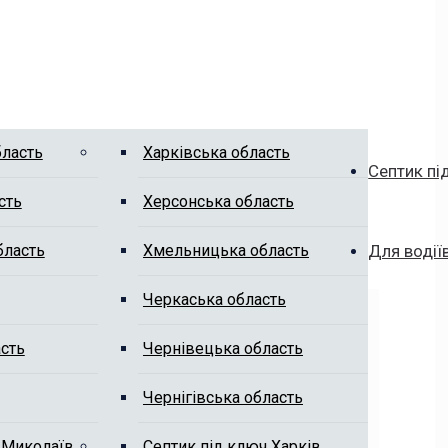
бласть
Харківська область
Септик пі
сть
Херсонська область
бласть
Хмельницька область
Для водії
Черкаська область
сть
Чернівецька область
Чернігівська область
 Миколаїв
Септик під ключ Харків