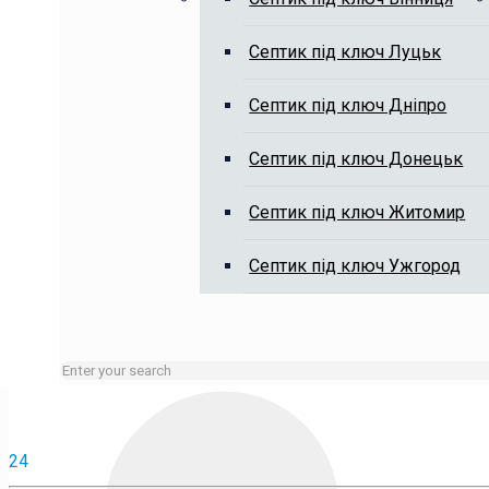
Викачка вигрібних ям, чистка я
Септик під ключ Луцьк
Септик під ключ Дніпро
Септик під ключ Донецьк
Септик під ключ Житомир
Зайняті лінії або неробочий час залишайте заявку на сай
Септик під ключ Ужгород
24