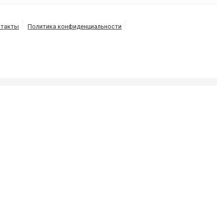
нтакты
Политика конфиденциальности
В
ных ям и канализаций, выкачка-откачка септиков и ту