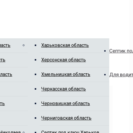
ласть
Харьковская область
Септик по
сть
Херсонская область
ласть
Хмельницкая область
Для води
Черкасская область
ть
Черновицкая область
Черниговская область
 Николаев
Cептик под ключ Харьков