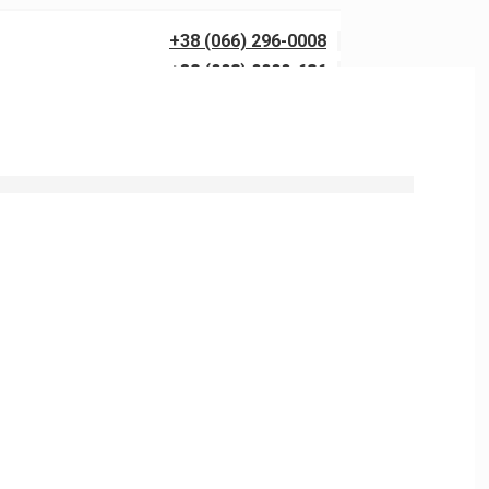
+38 (066) 296-0008
+38 (098) 0099-686
алетов в Гутах в Харькове.