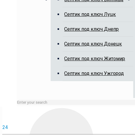
Выкачка выгребных ям, чистка 
Cептик под ключ Луцк
Cептик под ключ Днепр
Cептик под ключ Донецк
Cептик под ключ Житомир
Занятые линии или нерабочие время оставляйте заявку 
Cептик под ключ Ужгород
24